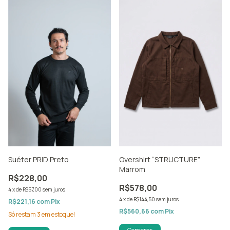
Overshirt “STRUCTURE”
Suéter PRID Preto
Marrom
R$228,00
R$578,00
4
x
de
R$57,00
sem juros
4
x
de
R$144,50
sem juros
R$221,16
com
Pix
R$560,66
com
Pix
Só restam
3
em estoque!